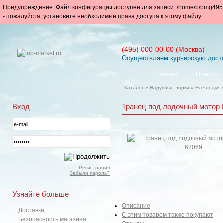
Предупреждение: Файл конфигурации доступен для записи: /home/b/bmg495da/
- пожалуйста, установите необходимые права доступа к этому файлу.
(495) 000-00-00 (Москва)
Осуществляем курьерскую доста
Главная
Новости
Каталог
»
Надувные лодки
»
Все лодки
Вход
Транец под лодочный мотор 
Регистрация
Забыли пароль?
Узнайте больше
Описание
Доставка
С этим товаром также покупают
Безопасность магазина