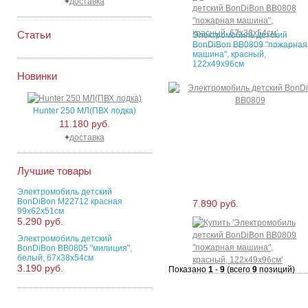
+
доставка
Статьи
Электромобиль детский
BonDiBon BB0809 "пожарная
машина", красный,
122х49х96см
Новинки
Hunter 250 MЛ(ПВХ лодка)
11.180 руб.
+
доставка
Лучшие товары
Электромобиль детский
BonDiBon M22712 красная
7.890 руб.
99х62х51см
5.290 руб.
Электромобиль детский
BonDiBon BB0805 "милиция",
белый, 67х38х54см
3.190 руб.
Показано
1
-
9
(всего
9
позиций)