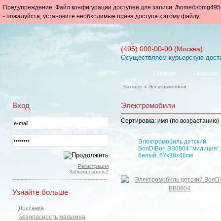
Предупреждение: Файл конфигурации доступен для записи: /home/b/bmg495da/
- пожалуйста, установите необходимые права доступа к этому файлу.
(495) 000-00-00 (Москва)
Осуществляем курьерскую доста
Главная
Новости
Каталог
»
Электромобили
Вход
Электромобили
Сортировка:
имя (по возрастанию)
Электромобиль детский
BonDiBon BB0804 "милиция",
белый, 67х38х48см
Регистрация
Забыли пароль?
Узнайте больше
Доставка
Безопасность магазина